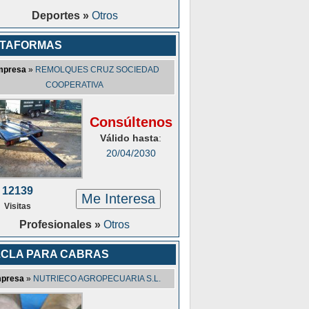
Deportes »
Otros
ATAFORMAS
mpresa
»
REMOLQUES CRUZ SOCIEDAD
COOPERATIVA
Consúltenos
Válido hasta
:
20/04/2030
12139
Me Interesa
Visitas
Profesionales »
Otros
CLA PARA CABRAS
presa
»
NUTRIECO AGROPECUARIA S.L.