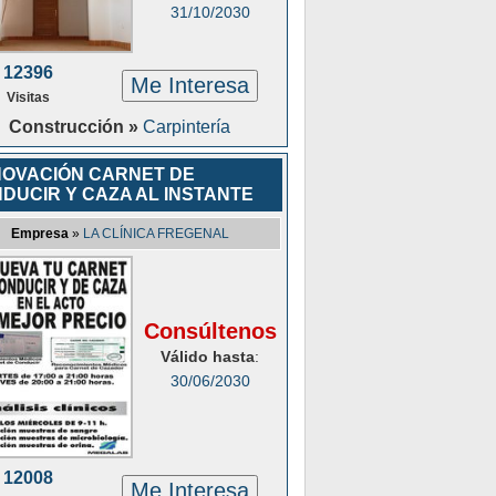
31/10/2030
12396
Me Interesa
Visitas
Construcción »
Carpintería
OVACIÓN CARNET DE
DUCIR Y CAZA AL INSTANTE
Empresa
»
LA CLÍNICA FREGENAL
Consúltenos
Válido hasta
:
30/06/2030
12008
Me Interesa