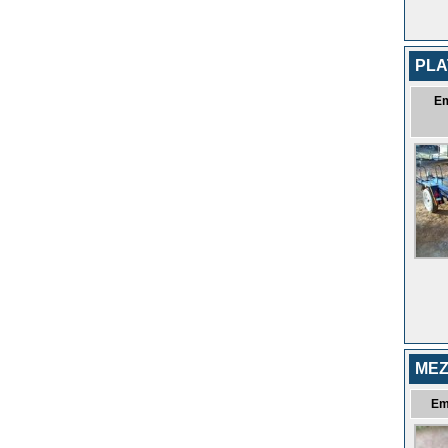
PL
E
MEZ
Em