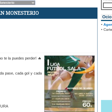
 EN MONESTERIO
Ocio
•
Agen
•
Carte
 no te la puedes perder!
ada pase, cada gol y cada
TURA