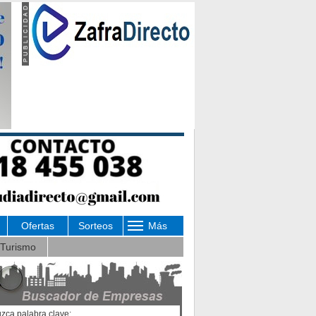
Ofertas
Sorteos
Más
Turismo
uzca palabra clave: