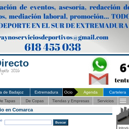
irecto
osto 2026
ia de Badajoz
Extremadura
Ocio
Agenda
Cartelera
e Tapas
De Copas
Tiendas y Empresas
Servicios
cio en Comarca
Introd