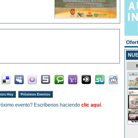
Ofer
NUE
tos Hoy
Próximos Eventos
róximo evento? Escríbenos haciendo
clic aquí
.