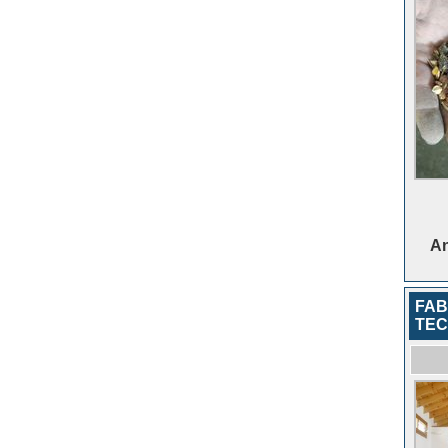
An
FAB
TEC