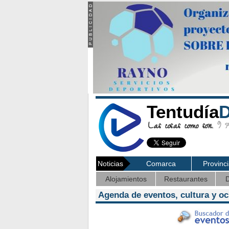
Tentudía
D
Las cosas como son.
9 Ag
Noticias
Comarca
Provinc
Alojamientos
Restaurantes
D
Agenda de eventos, cultura y o