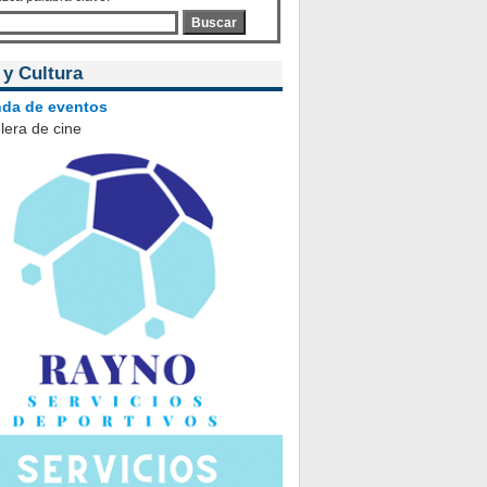
Buscar
 y Cultura
da de eventos
lera de cine