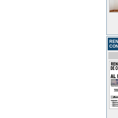
REN
CON