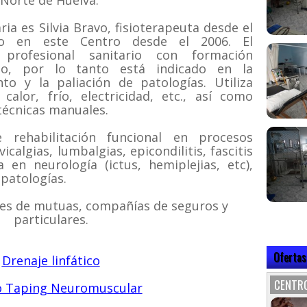
 Norte de Huelva.
ia es Silvia Bravo, fisioterapeuta desde el
o en este Centro desde el 2006. El
 profesional sanitario con formación
ado, por lo tanto está indicado en la
nto y la paliación de patologías. Utiliza
calor, frío, electricidad, etc., así como
 técnicas manuales.
 rehabilitación funcional en procesos
calgias, lumbalgias, epicondilitis, fascitis
ia en neurología (ictus, hemiplejias, etc),
 patologías.
es de mutuas, compañías de seguros y
particulares.
Ofertas
Drenaje linfático
CENTRO
o Taping Neuromuscular