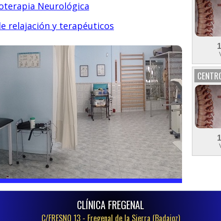
ioterapia Neurológica
e relajación y terapéuticos
CENTRO
CLÍNICA FREGENAL
C/FRESNO 13 -
Fregenal de la Sierra (Badajoz)