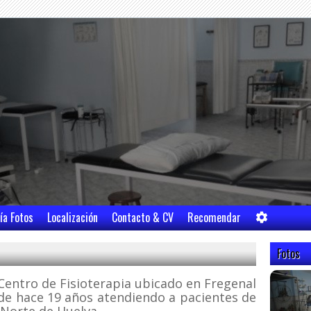
ía Fotos
Localización
Contacto & CV
Recomendar
Fotos
 Centro de Fisioterapia ubicado en Fregenal
sde hace 19 años atendiendo a pacientes de