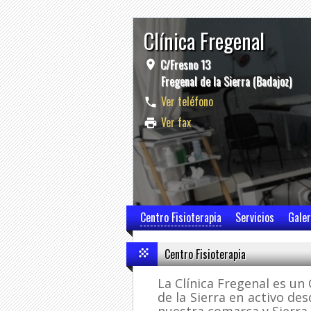
Clínica Fregenal
C/Fresno 13
Fregenal de la Sierra (Badajoz)
Ver teléfono
Ver fax
Centro Fisioterapia
Servicios
Galer
Centro Fisioterapia
La Clínica Fregenal es un
de la Sierra en activo de