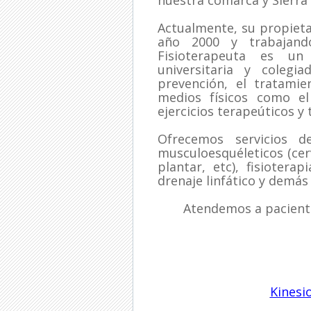
nuestra comarca y Sierra
Actualmente, su propietar
año 2000 y trabajand
Fisioterapeuta es un
universitaria y colegi
prevención, el tratamie
medios físicos como el 
ejercicios terapeúticos y
Ofrecemos servicios de
musculoesquéleticos (cervi
plantar, etc), fisioterap
drenaje linfático y demás
Atendemos a pacient
Kinesi