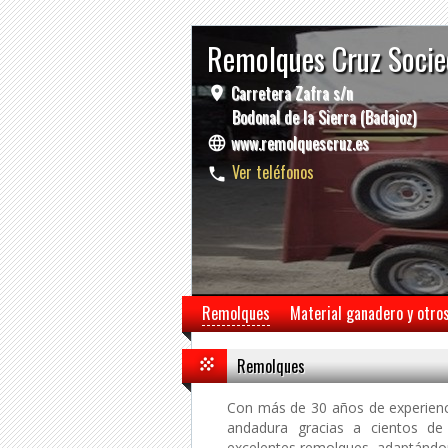
Remolques Cruz Socie
Carretera Zafra s/n
Bodonal de la Sierra (Badajoz)
www.remolquescruz.es
Ver teléfonos
Remolques
Material ganadero y otro
Remolques
Con más de 30 años de experienc
andadura gracias a cientos de
excelentes remolques, adaptándo