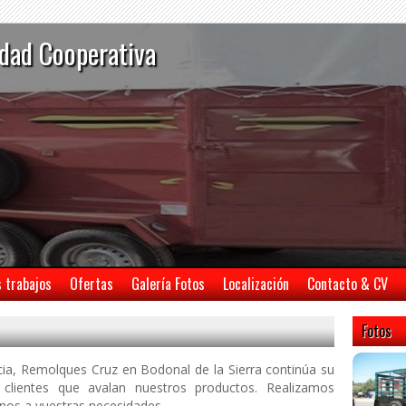
dad Cooperativa
s trabajos
Ofertas
Galería Fotos
Localización
Contacto & CV
Fotos
ia, Remolques Cruz en Bodonal de la Sierra continúa su
 clientes que avalan nuestros productos. Realizamos
nos a vuestras necesidades.