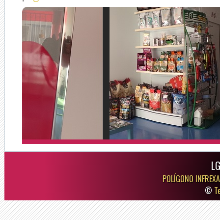
LG
POLÍGONO INFREXA
©
T