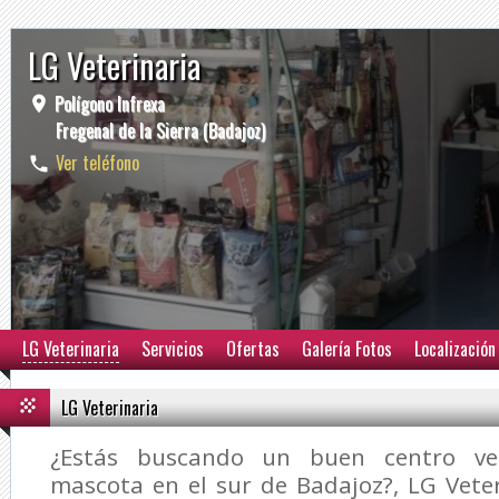
LG Veterinaria
Polígono Infrexa
Fregenal de la Sierra (Badajoz)
Ver teléfono
LG Veterinaria
Servicios
Ofertas
Galería Fotos
Localización
LG Veterinaria
¿Estás buscando un buen centro vet
mascota en el sur de Badajoz?,
LG Vete