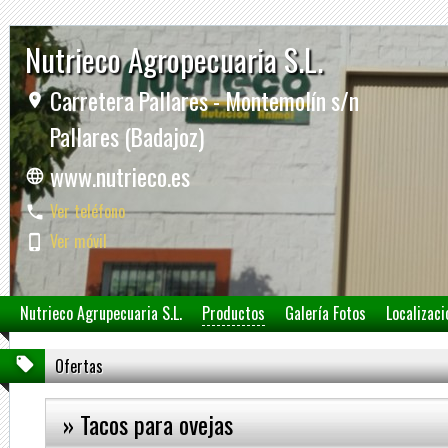
Nutrieco Agropecuaria S.L.
Carretera Pallares - Montemolín s/n
Pallares (Badajoz)
www.nutrieco.es
Ver teléfono
Ver móvil
Nutrieco Agrupecuaria S.L.
Productos
Galería Fotos
Localizaci
Ofertas
» Tacos para ovejas