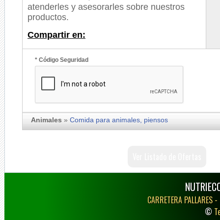
atenderles y asesorarles sobre nuestros
productos.
Compartir en:
* Código Seguridad
Animales
»
Comida para animales, piensos
Ver Listado de Ofertas
NUTRIECO
CARRETERA PALLARES -
©
T