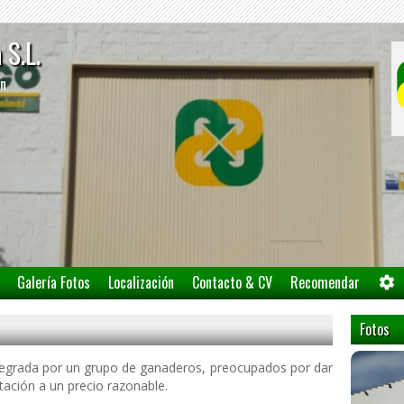
a S.L.
/n
Galería Fotos
Localización
Contacto & CV
Recomendar
Fotos
tegrada por un grupo de ganaderos, preocupados por dar
ación a un precio razonable.