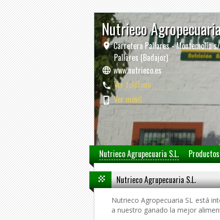
Nutrieco Agropecuari
Carretera Pallares - Montemolín s
Pallares (Badajoz)
www.nutrieco.es
Ver teléfono
Ver móvil
Nutrieco Agrupecuaria S.L.
Productos
Nutrieco Agrupecuaria S.L.
Nutrieco Agropecuaria SL está in
a nuestro ganado la mejor aliment