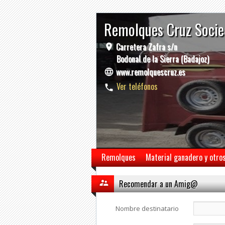
Remolques Cruz Socie
Carretera Zafra s/n
Bodonal de la Sierra (Badajoz)
www.remolquescruz.es
Ver teléfonos
Remolques
Material ganadero y otro
Recomendar a un Amig@
Nombre destinatario