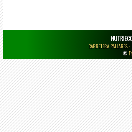
NUTRIECO
CARRETERA PALLARES -
©
T