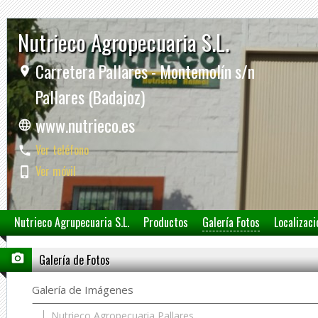
Nutrieco Agropecuaria S.L.
Carretera Pallares - Montemolín s/n
Pallares (Badajoz)
www.nutrieco.es
Ver teléfono
Ver móvil
Nutrieco Agrupecuaria S.L.
Productos
Galería Fotos
Localizaci
Galería de Fotos
Galería de Imágenes
Nutrieco Agropecuaria Pallares