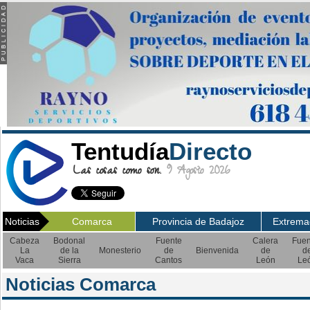
Tentudía
Directo
Las cosas como son.
9 Agosto 2026
Noticias
Comarca
Provincia de Badajoz
Extrema
Cabeza
Bodonal
Fuente
Calera
Fuen
La
de la
Monesterio
de
Bienvenida
de
d
Vaca
Sierra
Cantos
León
Le
Noticias Comarca