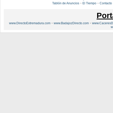
-
-
Tablón de Anuncios
El Tiempo
Contacto
Port
-
-
www.DirectoExtremadura.com
www.BadajozDirecto.com
www.CaceresDi
w