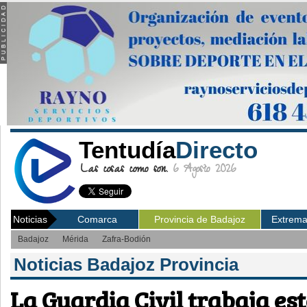
Tentudía
Directo
Las cosas como son.
6 Agosto 2026
Noticias
Comarca
Provincia de Badajoz
Extrem
Badajoz
Mérida
Zafra-Bodión
Noticias Badajoz Provincia
La Guardia Civil trabaja est