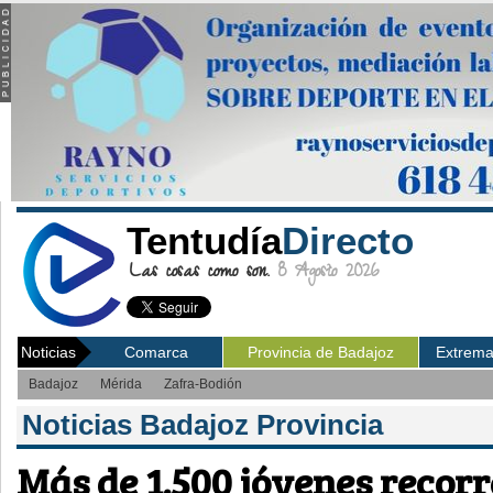
Tentudía
Directo
Las cosas como son.
8 Agosto 2026
Noticias
Comarca
Provincia de Badajoz
Extrem
Badajoz
Mérida
Zafra-Bodión
Noticias Badajoz Provincia
Más de 1.500 jóvenes recorre