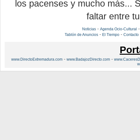
los pacenses y mucho más... Si
faltar entre t
-
Noticias
Agenda Ocio-Cultural
-
-
Tablón de Anuncios
El Tiempo
Contacto
Port
-
-
www.DirectoExtremadura.com
www.BadajozDirecto.com
www.CaceresDi
w