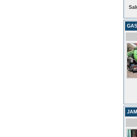
Sal
GAS
JAM