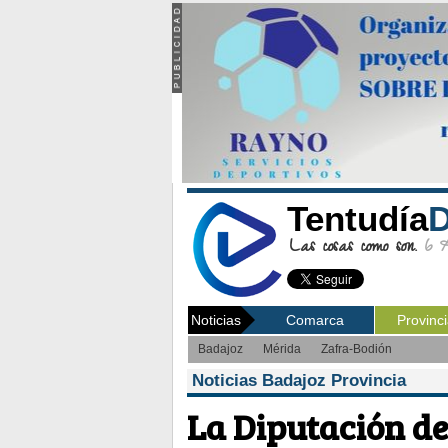
Tentudía
D
Las cosas como son.
6 Ag
Noticias
Comarca
Provinc
Badajoz
Mérida
Zafra-Bodión
Noticias Badajoz Provincia
La Diputación d