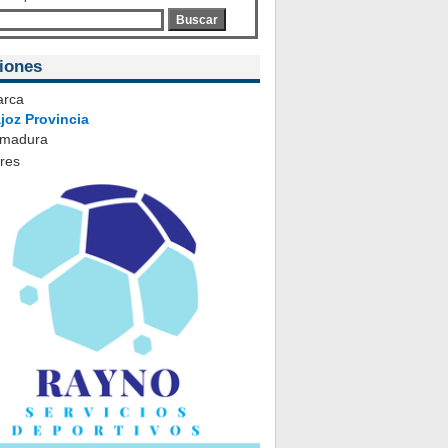
Buscar
iones
rca
joz Provincia
emadura
ares