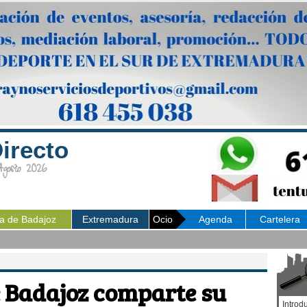
irecto
osto 2026
ia de Badajoz
Extremadura
Ocio
Agenda
Cartelera
e Badajoz comparte su
Introd