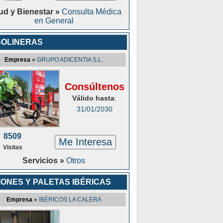
ud y Bienestar »
Consulta Médica
en General
OLINERAS
Empresa
»
GRUPO ADICENTIA S.L.
Consúltenos
Válido hasta
:
31/01/2030
8509
Me Interesa
Visitas
Servicios »
Otros
ONES Y PALETAS IBÉRICAS
Empresa
»
IBÉRICOS LA CALERA