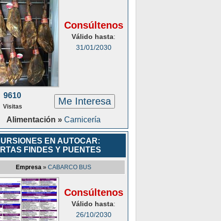
Consúltenos
Válido hasta
:
31/01/2030
9610
Me Interesa
Visitas
Alimentación »
Carnicería
URSIONES EN AUTOCAR:
RTAS FINDES Y PUENTES
Empresa
»
CABARCO BUS
Consúltenos
Válido hasta
:
26/10/2030