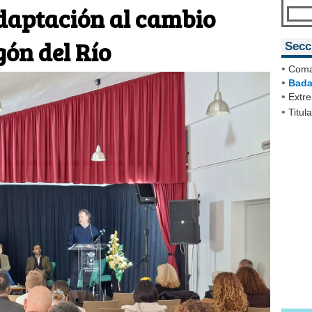
daptación al cambio
gón del Río
Secc
•
Coma
•
Bada
•
Extr
•
Titul