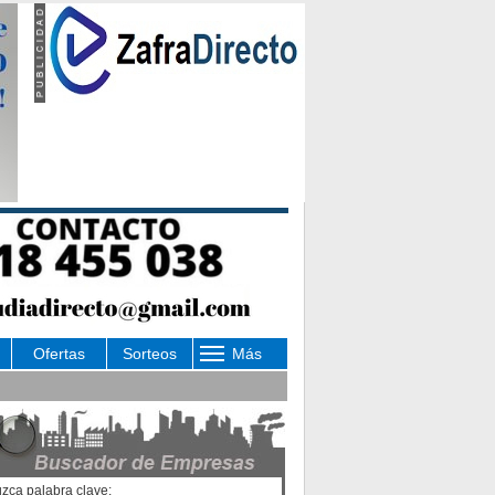
Ofertas
Sorteos
Más
uzca palabra clave: