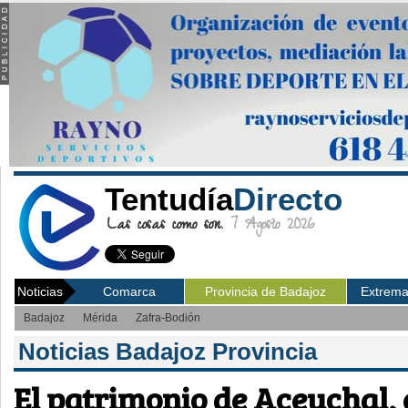
Tentudía
Directo
Las cosas como son.
7 Agosto 2026
Noticias
Comarca
Provincia de Badajoz
Extrem
Badajoz
Mérida
Zafra-Bodión
Noticias Badajoz Provincia
El patrimonio de Aceuchal,