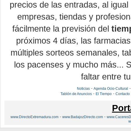
precios de las entradas, al igu
empresas, tiendas y profesio
fácilmente la previsión del
tiem
próximos 4 días, las farmacias
múltiples sorteos semanales, ta
los pacenses y mucho más... Si
faltar entre t
-
Noticias
Agenda Ocio-Cultural
-
-
Tablón de Anuncios
El Tiempo
Contacto
Port
-
-
www.DirectoExtremadura.com
www.BadajozDirecto.com
www.CaceresDi
w