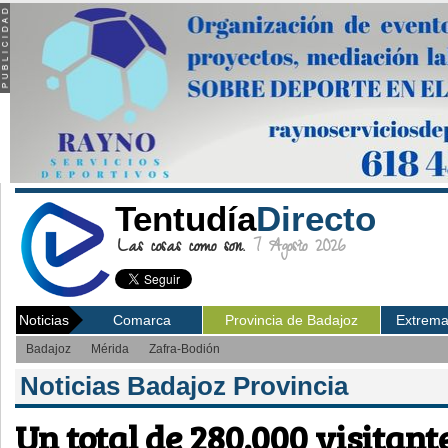
Tentudía
Directo
Las cosas como son.
7 Agosto 2026
Noticias
Comarca
Provincia de Badajoz
Extrem
Badajoz
Mérida
Zafra-Bodión
Noticias Badajoz Provincia
Un total de 280.000 visitan