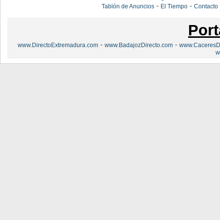
-
-
Tablón de Anuncios
El Tiempo
Contacto
Port
-
-
www.DirectoExtremadura.com
www.BadajozDirecto.com
www.CaceresDi
w