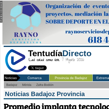
Tentudía
Directo
Las cosas como son.
7 Agosto 2026
Noticias
Comarca
Provincia de Badajoz
Extrem
Badajoz
Mérida
Zafra-Bodión
Noticias Badajoz Provincia
Promedio implanta tecnolo