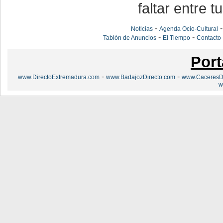
faltar entre t
-
Noticias
Agenda Ocio-Cultural
-
-
Tablón de Anuncios
El Tiempo
Contacto
Port
-
-
www.DirectoExtremadura.com
www.BadajozDirecto.com
www.CaceresDi
w