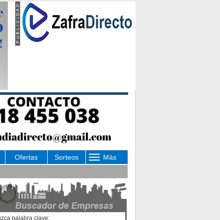
Ofertas
Sorteos
Más
uzca palabra clave: