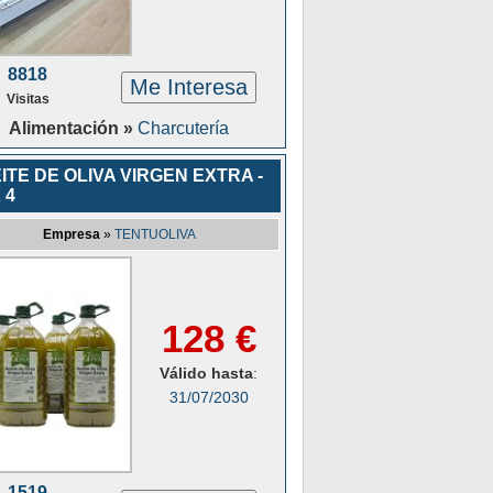
8818
Me Interesa
Visitas
Alimentación »
Charcutería
ITE DE OLIVA VIRGEN EXTRA -
 4
Empresa
»
TENTUOLIVA
128 €
Válido hasta
:
31/07/2030
1519