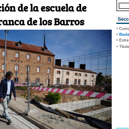
ión de la escuela de
ranca de los Barros
Secc
•
Coma
•
Bada
•
Extr
•
Titul