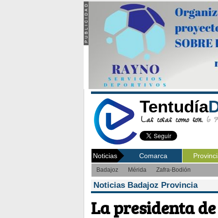
Tentudía
D
Las cosas como son.
6 Ag
Noticias
Comarca
Provinc
Badajoz
Mérida
Zafra-Bodión
Noticias Badajoz Provincia
La presidenta de 