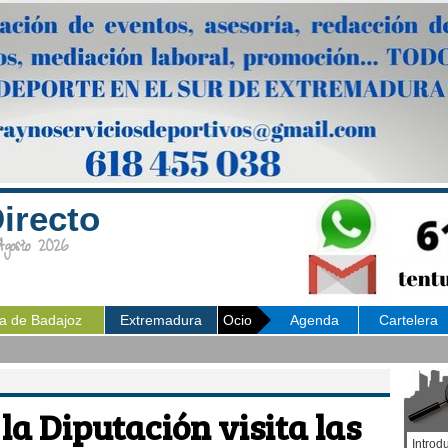
irecto
osto 2026
ia de Badajoz
Extremadura
Ocio
Agenda
Cartelera
la Diputación visita las
Introd