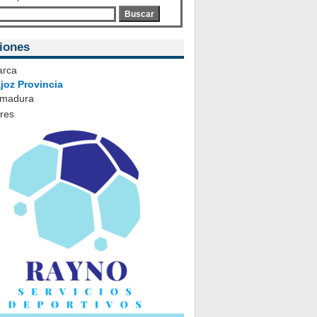
Buscar
iones
rca
joz Provincia
emadura
ares