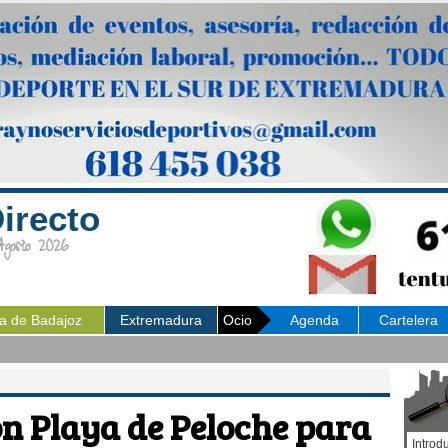
irecto
osto 2026
ia de Badajoz
Extremadura
Ocio
Agenda
Cartelera
lón Playa de Peloche para
Introd