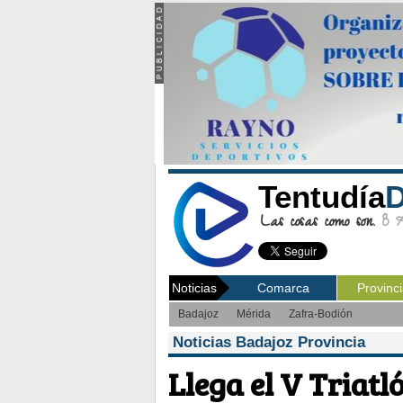
Tentudía
D
Las cosas como son.
8 Ag
Noticias
Comarca
Provinc
Badajoz
Mérida
Zafra-Bodión
Noticias Badajoz Provincia
Llega el V Triat