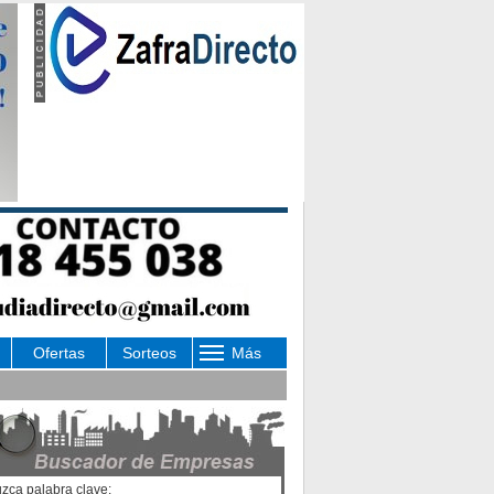
Ofertas
Sorteos
Más
uzca palabra clave: