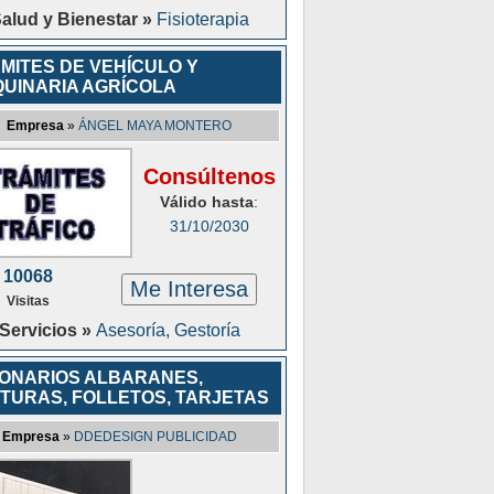
alud y Bienestar »
Fisioterapia
MITES DE VEHÍCULO Y
UINARIA AGRÍCOLA
Empresa
»
ÁNGEL MAYA MONTERO
Consúltenos
Válido hasta
:
31/10/2030
10068
Me Interesa
Visitas
Servicios »
Asesoría, Gestoría
ONARIOS ALBARANES,
TURAS, FOLLETOS, TARJETAS
Empresa
»
DDEDESIGN PUBLICIDAD