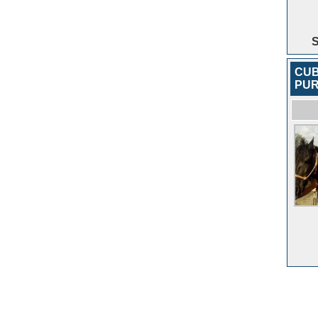
S
CUB
PUR