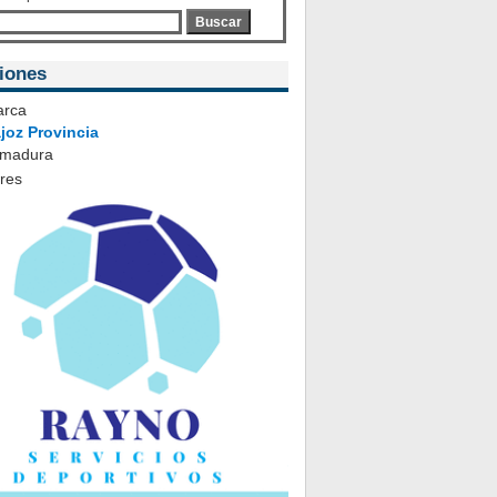
Buscar
iones
rca
joz Provincia
emadura
ares