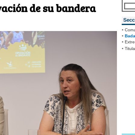
vación de su bandera
Secc
•
Coma
•
Bada
•
Extr
•
Titul