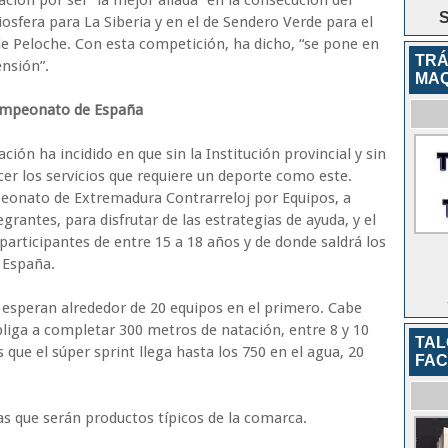
ación por ser “la mejor aliada” en la consecución del
S
sfera para La Siberia y en el de Sendero Verde para el
e Peloche. Con esta competición, ha dicho, “se pone en
TRÁ
ensión”.
MAQ
Campeonato de España
ación ha incidido en que sin la Institución provincial y sin
cer los servicios que requiere un deporte como este.
peonato de Extremadura Contrarreloj por Equipos, a
egrantes, para disfrutar de las estrategias de ayuda, y el
participantes de entre 15 a 18 años y de donde saldrá los
 España.
e esperan alrededor de 20 equipos en el primero. Cabe
bliga a completar 300 metros de natación, entre 8 y 10
TAL
s que el súper sprint llega hasta los 750 en el agua, 20
FAC
s que serán productos típicos de la comarca.