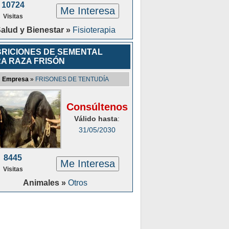
10724
Me Interesa
Visitas
alud y Bienestar »
Fisioterapia
RICIONES DE SEMENTAL
A RAZA FRISÓN
Empresa
»
FRISONES DE TENTUDÍA
Consúltenos
Válido hasta
:
31/05/2030
8445
Me Interesa
Visitas
Animales »
Otros