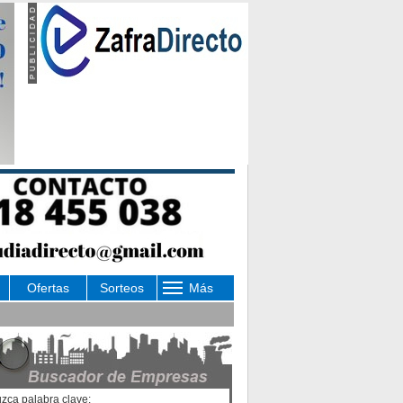
Ofertas
Sorteos
Más
uzca palabra clave: