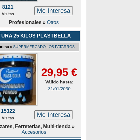
8121
Me Interesa
Visitas
Profesionales »
Otros
TURA 25 KILOS PLASTBELLA
resa
»
SUPERMERCADO LOS PATARROS
29,95 €
Válido hasta
:
31/01/2030
15322
Me Interesa
Visitas
ares, Ferreterías, Multi-tienda »
Accesorios