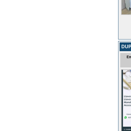
DUP
Em