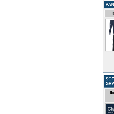
PAN
SOF
GRA
Em