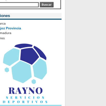
Buscar
iones
rca
joz Provincia
emadura
ares