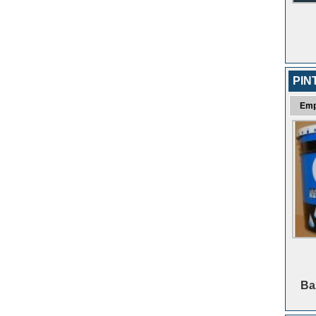
PIN
Emp
Baz