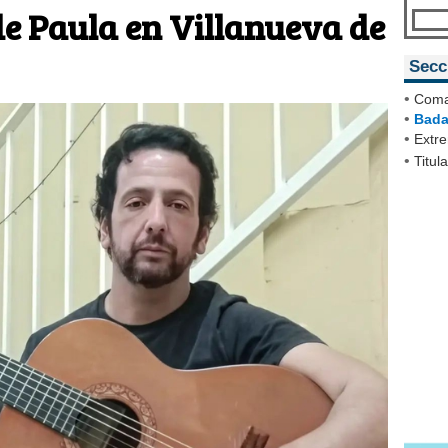
e Paula en Villanueva de
Secc
•
Coma
•
Bada
•
Extr
•
Titul