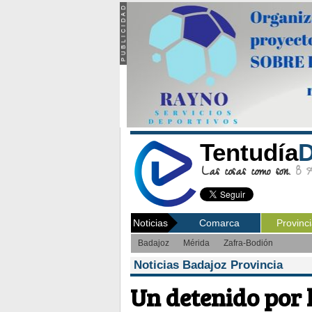
Tentudía
D
Las cosas como son.
8 Ag
Noticias
Comarca
Provinc
Badajoz
Mérida
Zafra-Bodión
Noticias Badajoz Provincia
Un detenido por l