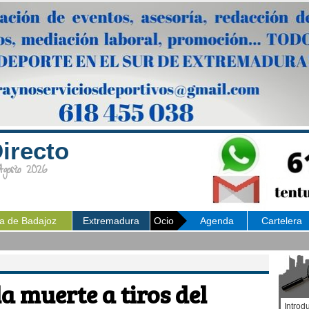
irecto
osto 2026
ia de Badajoz
Extremadura
Ocio
Agenda
Cartelera
a muerte a tiros del
Introd