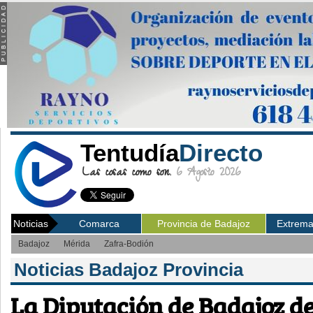
Tentudía
Directo
Las cosas como son.
6 Agosto 2026
Noticias
Comarca
Provincia de Badajoz
Extrem
Badajoz
Mérida
Zafra-Bodión
Noticias Badajoz Provincia
La Diputación de Badajoz de