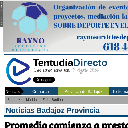
Tentudía
Directo
Las cosas como son.
9 Agosto 2026
Noticias
Comarca
Provincia de Badajoz
Extrem
Badajoz
Mérida
Zafra-Bodión
Noticias Badajoz Provincia
Promedio comienza a prestar