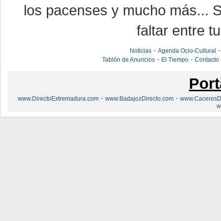
los pacenses y mucho más... Si
faltar entre t
-
Noticias
Agenda Ocio-Cultural
-
-
Tablón de Anuncios
El Tiempo
Contacto
Port
-
-
www.DirectoExtremadura.com
www.BadajozDirecto.com
www.CaceresDi
w