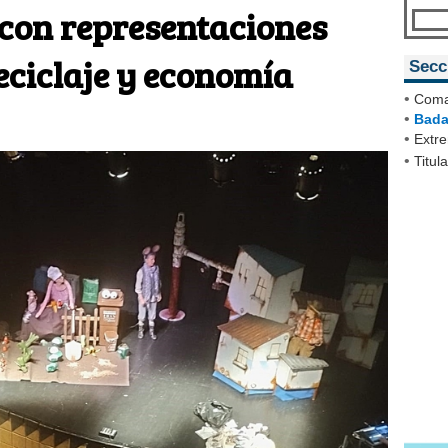
con representaciones
reciclaje y economía
Secc
•
Coma
•
Bada
•
Extr
•
Titul