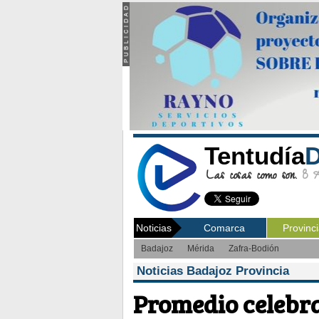
Tentudía
D
Las cosas como son.
8 Ag
Noticias
Comarca
Provinc
Badajoz
Mérida
Zafra-Bodión
Noticias Badajoz Provincia
Promedio celebra