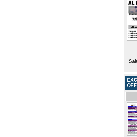
Sal
EXC
OFE