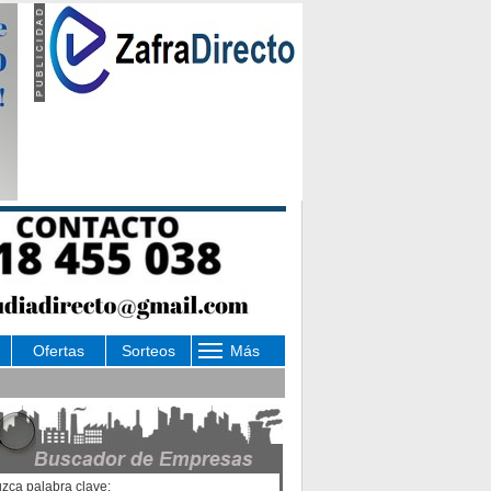
Ofertas
Sorteos
Más
uzca palabra clave: