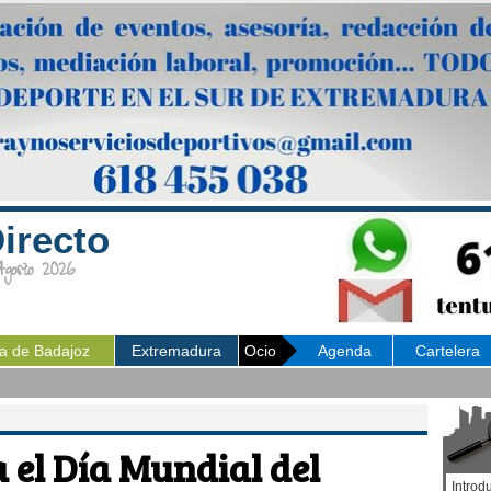
irecto
osto 2026
ia de Badajoz
Extremadura
Ocio
Agenda
Cartelera
 el Día Mundial del
Introd