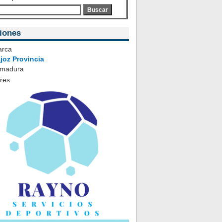
Buscar
iones
rca
joz Provincia
emadura
ares