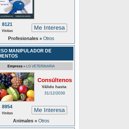
8121
Me Interesa
Visitas
Profesionales »
Otros
SO MANIPULADOR DE
MENTOS
Empresa
»
LG VETERINARIA
Consúltenos
Válido hasta
:
31/12/2030
8954
Me Interesa
Visitas
Animales »
Otros