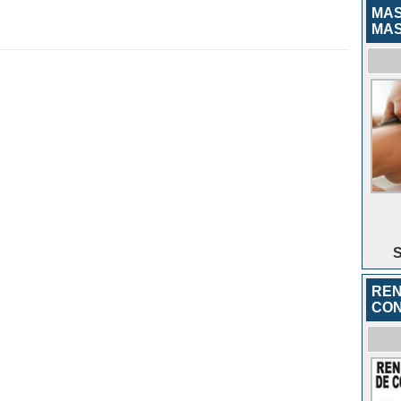
MAS
MAS
S
REN
CON