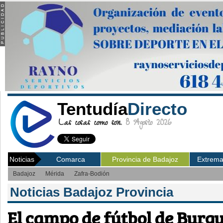
Tentudía
Directo
Las cosas como son.
8 Agosto 2026
Noticias
Comarca
Provincia de Badajoz
Extrem
Badajoz
Mérida
Zafra-Bodión
Noticias Badajoz Provincia
El campo de fútbol de Burgui