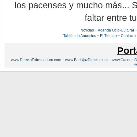
los pacenses y mucho más... Si
faltar entre t
-
Noticias
Agenda Ocio-Cultural
-
-
Tablón de Anuncios
El Tiempo
Contacto
Port
-
-
www.DirectoExtremadura.com
www.BadajozDirecto.com
www.CaceresDi
w