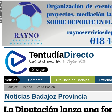
Tentudía
Directo
Las cosas como son.
6 Agosto 2026
Noticias
Comarca
Provincia de Badajoz
Extrem
Badajoz
Mérida
Zafra-Bodión
Noticias Badajoz Provincia
La Diputación lanza una fo