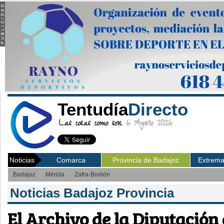
Tentudía
Directo
Las cosas como son.
6 Agosto 2026
Noticias
Comarca
Provincia de Badajoz
Extrem
Badajoz
Mérida
Zafra-Bodión
Noticias Badajoz Provincia
El Archivo de la Diputación