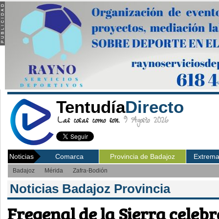
Tentudía
Directo
Las cosas como son.
9 Agosto 2026
Noticias
Comarca
Provincia de Badajoz
Extrem
Badajoz
Mérida
Zafra-Bodión
Noticias Badajoz Provincia
Fregenal de la Sierra celebr