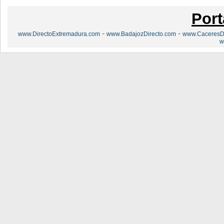
Port
-
-
www.DirectoExtremadura.com
www.BadajozDirecto.com
www.CaceresDi
w