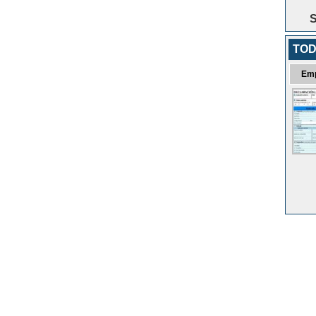
S
TOD
Em