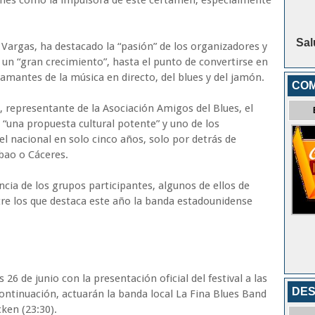
ones como la impulsora de este certamen, especialmente
Sal
i Vargas, ha destacado la “pasión” de los organizadores y
un “gran crecimiento”, hasta el punto de convertirse en
 amantes de la música en directo, del blues y del jamón.
COM
 representante de la Asociación Amigos del Blues, el
 “una propuesta cultural potente” y uno de los
el nacional en solo cinco años, solo por detrás de
lbao o Cáceres.
cia de los grupos participantes, algunos de ellos de
ntre los que destaca este año la banda estadounidense
6 de junio con la presentación oficial del festival a las
DE
continuación, actuarán la banda local La Fina Blues Band
cken (23:30).