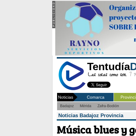
Tentudía
D
Las cosas como son.
7 Ag
Noticias
Comarca
Provinc
Badajoz
Mérida
Zafra-Bodión
Noticias Badajoz Provincia
Música blues y 