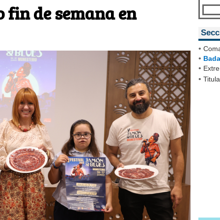
o fin de semana en
Secc
•
Coma
•
Bada
•
Extr
•
Titul