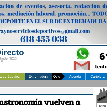
irecto
osto 2026
ia de Badajoz
Extremadura
Ocio
Agenda
Cartelera
gastronomía vuelven a
Introd