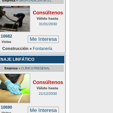
Empresa
»
GRUPO ADICENTIA S.L.
Consúltenos
Válido hasta
:
31/01/2030
10682
Me Interesa
Visitas
Construcción »
Fontanería
NAJE LINFÁTICO
Empresa
»
CLÍNICA FREGENAL
Consúltenos
Válido hasta
:
21/12/2030
10690
Me Interesa
Visitas