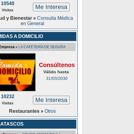
10540
Me Interesa
Visitas
ud y Bienestar »
Consulta Médica
en General
IDAS A DOMICILIO
Empresa
»
LA CAFETERÍA DE SEGURA
Consúltenos
Válido hasta
:
31/03/2030
10232
Me Interesa
Visitas
Restaurantes »
Otros
SATASCOS