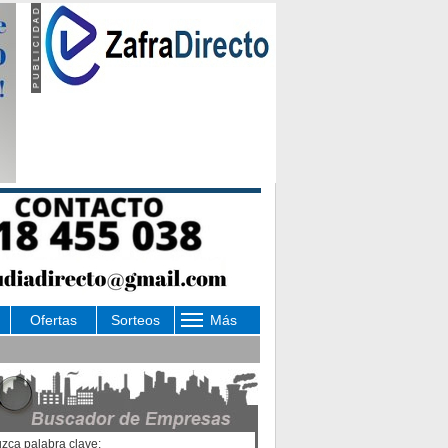
Ofertas
Sorteos
Más
uzca palabra clave: