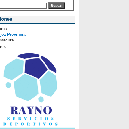
Buscar
iones
rca
joz Provincia
emadura
ares