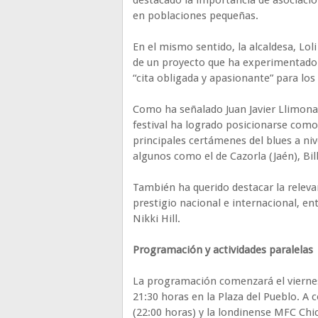
destacado la importancia de asociaci
en poblaciones pequeñas.
En el mismo sentido, la alcaldesa, Lol
de un proyecto que ha experimentado 
“cita obligada y apasionante” para los
Como ha señalado Juan Javier Llimona,
festival ha logrado posicionarse como
principales certámenes del blues a niv
algunos como el de Cazorla (Jaén), Bi
También ha querido destacar la relevan
prestigio nacional e internacional, e
Nikki Hill.
Programación y actividades paralelas
La programación comenzará el viernes 2
21:30 horas en la Plaza del Pueblo. A 
(22:00 horas) y la londinense MFC Chi