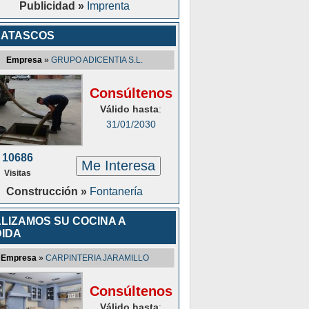
Publicidad »
Imprenta
SATASCOS
Empresa
»
GRUPO ADICENTIA S.L.
Consúltenos
Válido hasta
:
31/01/2030
10686
Me Interesa
Visitas
Construcción »
Fontanería
LIZAMOS SU COCINA A
IDA
Empresa
»
CARPINTERIA JARAMILLO
Consúltenos
Válido hasta
: