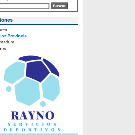
Buscar
iones
rca
joz Provincia
emadura
ares