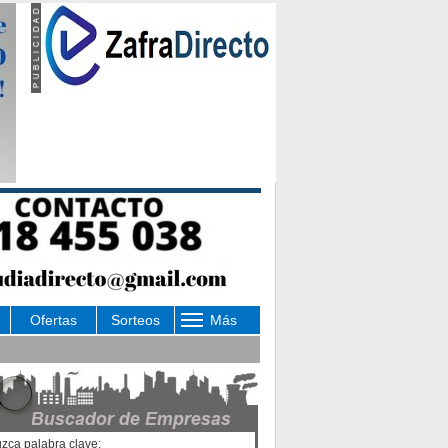
Ofertas
Sorteos
Más
uzca palabra clave: