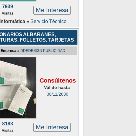
7939
Me Interesa
Visitas
Informática »
Servicio Técnico
ONARIOS ALBARANES,
TURAS, FOLLETOS, TARJETAS
Empresa
»
DDEDESIGN PUBLICIDAD
Consúltenos
Válido hasta
:
30/11/2030
8183
Me Interesa
Visitas