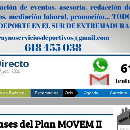
irecto
osto 2026
ia de Badajoz
Extremadura
Ocio
Agenda
Cartelera
ases del Plan MOVEM II
Introd