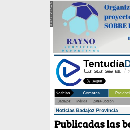
Tentudía
D
Las cosas como son.
7 Ag
Noticias
Comarca
Provinc
Badajoz
Mérida
Zafra-Bodión
Noticias Badajoz Provincia
Publicadas las b