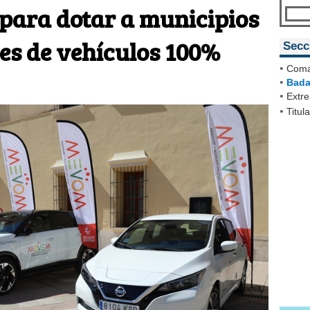
 para dotar a municipios
les de vehículos 100%
Secc
•
Coma
•
Bada
•
Extr
•
Titul