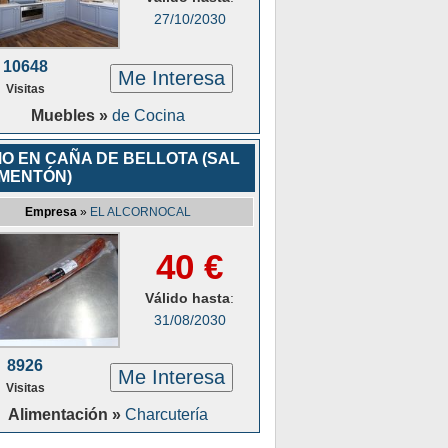
27/10/2030
10648
Me Interesa
Visitas
Muebles »
de Cocina
O EN CAÑA DE BELLOTA (SAL
IMENTÓN)
Empresa
»
EL ALCORNOCAL
40 €
Válido hasta
:
31/08/2030
8926
Me Interesa
Visitas
Alimentación »
Charcutería