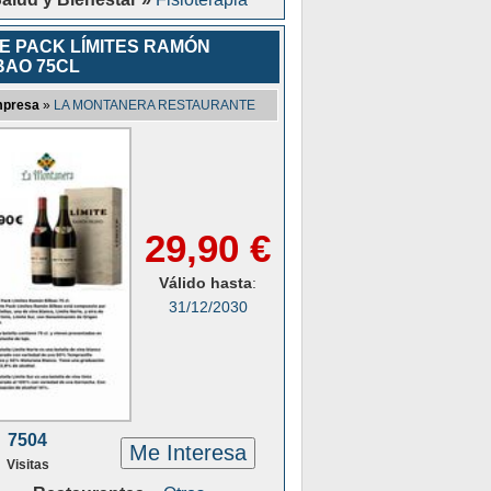
E PACK LÍMITES RAMÓN
BAO 75CL
presa
»
LA MONTANERA RESTAURANTE
29,90 €
Válido hasta
:
31/12/2030
7504
Me Interesa
Visitas