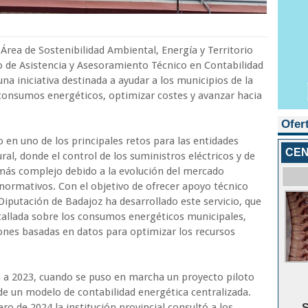
 Área de Sostenibilidad Ambiental, Energía y Territorio
o de Asistencia y Asesoramiento Técnico en Contabilidad
na iniciativa destinada a ayudar a los municipios de la
 consumos energéticos, optimizar costes y avanzar hacia
Ofer
 en uno de los principales retos para las entidades
CEN
ral, donde el control de los suministros eléctricos y de
 más complejo debido a la evolución del mercado
normativos. Con el objetivo de ofrecer apoyo técnico
Diputación de Badajoz ha desarrollado este servicio, que
tallada sobre los consumos energéticos municipales,
iones basadas en datos para optimizar los recursos
ta a 2023, cuando se puso en marcha un proyecto piloto
de un modelo de contabilidad energética centralizada.
ro de 2024 la institución provincial consultó a los
S