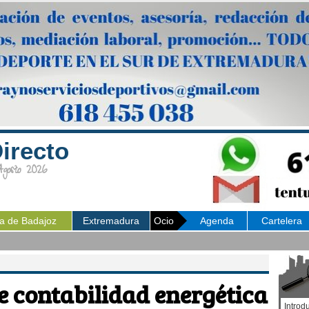
irecto
osto 2026
ia de Badajoz
Extremadura
Ocio
Agenda
Cartelera
e contabilidad energética
Introd