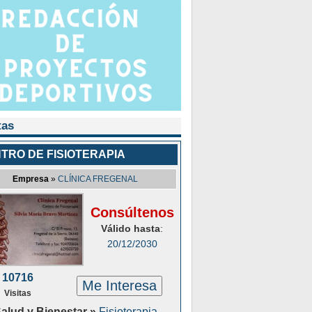
tas
TRO DE FISIOTERAPIA
Empresa
»
CLÍNICA FREGENAL
Consúltenos
Válido hasta
:
20/12/2030
10716
Me Interesa
Visitas
alud y Bienestar »
Fisioterapia