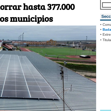
orrar hasta 377.000
los municipios
Secc
•
Coma
•
Bada
•
Extr
•
Titul