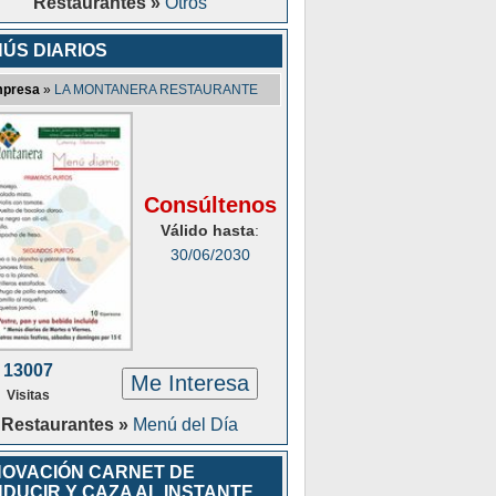
Restaurantes »
Otros
ÚS DIARIOS
presa
»
LA MONTANERA RESTAURANTE
Consúltenos
Válido hasta
:
30/06/2030
13007
Me Interesa
Visitas
Restaurantes »
Menú del Día
OVACIÓN CARNET DE
DUCIR Y CAZA AL INSTANTE