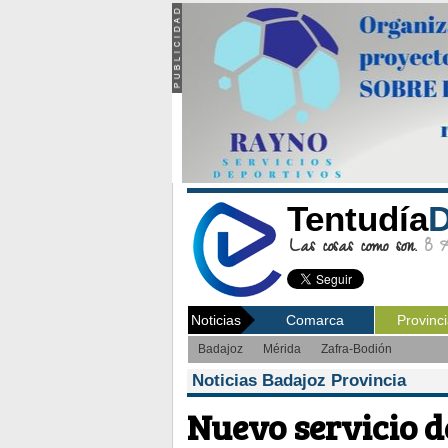
Tentudía
D
Las cosas como son.
8 Ag
Noticias
Comarca
Provinc
Badajoz
Mérida
Zafra-Bodión
Noticias Badajoz Provincia
Nuevo servicio d