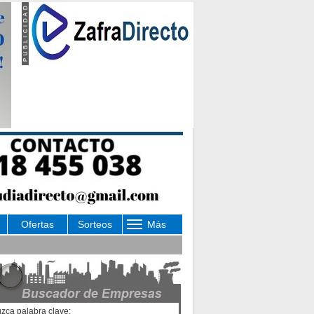
Ofertas
Sorteos
Más
uzca palabra clave: