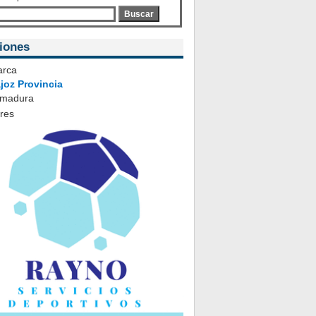
Buscar
iones
rca
joz Provincia
emadura
ares