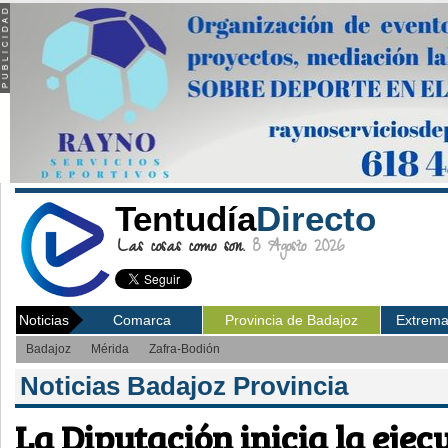
Tentudía
Directo
Las cosas como son.
8 Agosto 2026
Noticias
Comarca
Provincia de Badajoz
Extrem
Badajoz
Mérida
Zafra-Bodión
Noticias Badajoz Provincia
La Diputación inicia la ejec