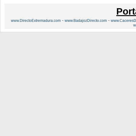
Port
-
-
www.DirectoExtremadura.com
www.BadajozDirecto.com
www.CaceresDi
w