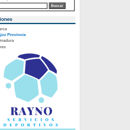
Buscar
iones
rca
joz Provincia
emadura
ares