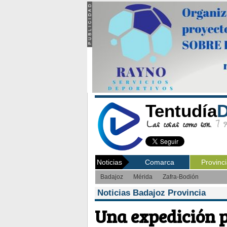
Tentudía
D
Las cosas como son.
7 Ag
Noticias
Comarca
Provinc
Badajoz
Mérida
Zafra-Bodión
Noticias Badajoz Provincia
Una expedición p