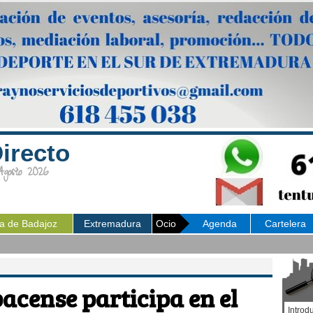
irecto
osto 2026
ia de Badajoz
Extremadura
Ocio
Agenda
Cartelera
acense participa en el
Introd