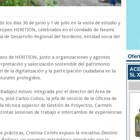
 los días 30 de junio y 1 de julio en la visita de estudio y
europeo HERITION, celebrados en el condado de Neamț
a de Desarrollo Regional del Nordeste, entidad socia del
Ofer
peos de HERITION, junto a organizaciones y agentes
terpretación y valorización sostenible del patrimonio
ACE
l de la digitalización y la participación ciudadana en la
5L X
turales protegidos.
Badajoz estuvo integrada por el director del Área de
s, José Carlos Cobos, la jefa de servicio de la Oficina de
 la técnica superior de Gestión de Proyectos, Carmen
stintas sesiones de trabajo e intercambio de experiencias
s prácticas, Cristina Cortés expuso la iniciativa
Destino
e Badajoz
, un proyecto estratégico impulsado por la