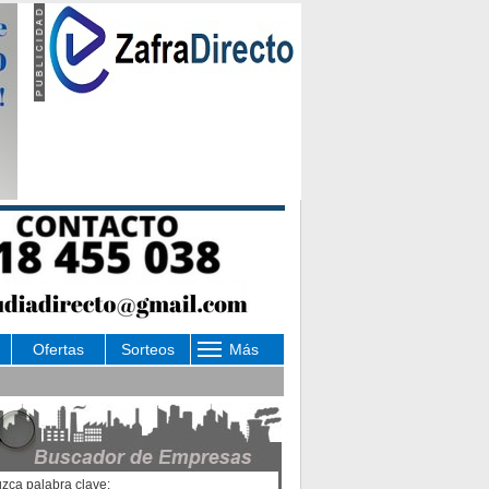
Ofertas
Sorteos
Más
uzca palabra clave: