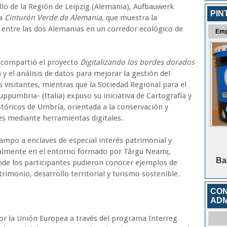
lo de la Región de Leipzig (Alemania), Aufbauwerk
PIN
ia
Cinturón Verde de Alemania
, que muestra la
 entre las dos Alemanias en un corredor ecológico de
Emp
 compartió el proyecto
Digitalizando los bordes dorados
n y el análisis de datos para mejorar la gestión del
os visitantes, mientras que la Sociedad Regional para el
ppumbria- (Italia) expuso su iniciativa de Cartografía y
stóricos de Umbría, orientada a la conservación y
les mediante herramientas digitales.
campo a enclaves de especial interés patrimonial y
ialmente en el entorno formado por Târgu Neamț,
Baz
nde los participantes pudieron conocer ejemplos de
rimonio, desarrollo territorial y turismo sostenible.
CON
ADM
or la Unión Europea a través del programa Interreg