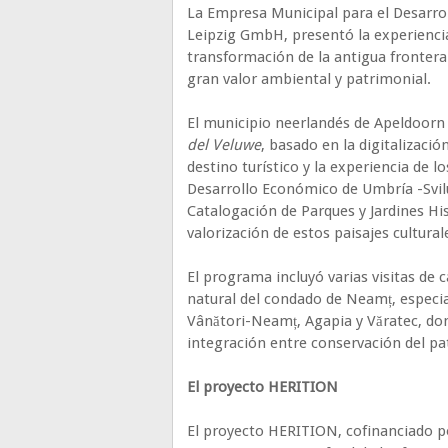
La Empresa Municipal para el Desarrol
Leipzig GmbH, presentó la experienc
transformación de la antigua frontera
gran valor ambiental y patrimonial.
El municipio neerlandés de Apeldoorn
del Veluwe
, basado en la digitalizació
destino turístico y la experiencia de l
Desarrollo Económico de Umbría -Svilu
Catalogación de Parques y Jardines Hi
valorización de estos paisajes cultura
El programa incluyó varias visitas de 
natural del condado de Neamț, espec
Vânători-Neamț, Agapia y Văratec, do
integración entre conservación del pat
El proyecto HERITION
El proyecto HERITION, cofinanciado p