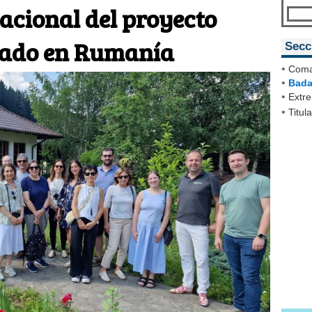
acional del proyecto
rado en Rumanía
Secc
•
Coma
•
Bada
•
Extr
•
Titul