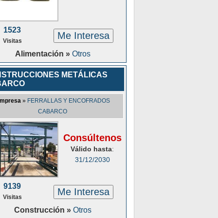
1523
Me Interesa
Visitas
Alimentación »
Otros
STRUCCIONES METÁLICAS
BARCO
mpresa
»
FERRALLAS Y ENCOFRADOS
CABARCO
Consúltenos
Válido hasta
:
31/12/2030
9139
Me Interesa
Visitas
Construcción »
Otros