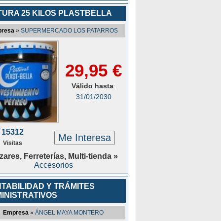
TURA 25 KILOS PLASTBELLA
resa
»
SUPERMERCADO LOS PATARROS
29,95 €
Válido hasta
:
31/01/2030
15312
Me Interesa
Visitas
ares, Ferreterías, Multi-tienda »
Accesorios
TABILIDAD Y TRÁMITES
INISTRATIVOS
Empresa
»
ÁNGEL MAYA MONTERO