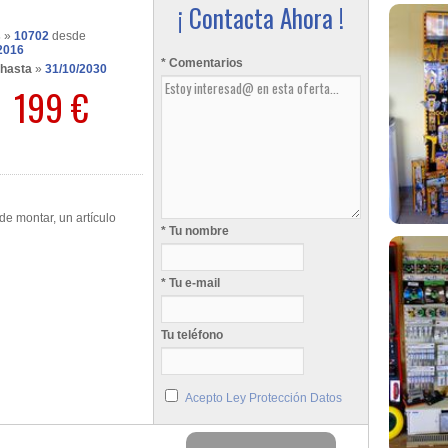
¡ Contacta Ahora !
s
»
10702
desde
2016
* Comentarios
 hasta
»
31/10/2030
199 €
e montar, un artículo
* Tu nombre
* Tu e-mail
Tu teléfono
Acepto Ley Protección Datos