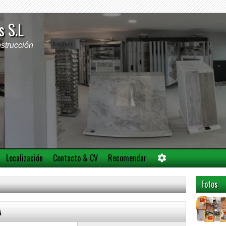
s S.L
strucción
Localización
Contacto & CV
Recomendar
Fotos
A