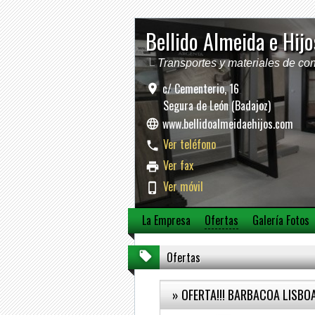
Bellido Almeida e Hijo
Transportes y materiales de con
c/ Cementerio, 16
Segura de León (Badajoz)
www.bellidoalmeidaehijos.com
Ver teléfono
Ver fax
Ver móvil
La Empresa
Ofertas
Galería Fotos
Ofertas
» OFERTA!!! BARBACOA LISBO