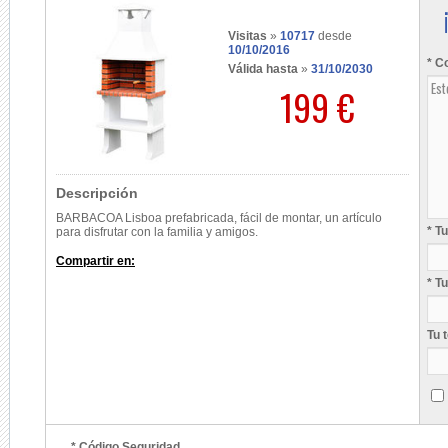
Visitas
»
10717
desde
10/10/2016
* C
Válida hasta
»
31/10/2030
199 €
Descripción
BARBACOA Lisboa prefabricada, fácil de montar, un artículo
* T
para disfrutar con la familia y amigos.
Compartir en:
* T
Tu 
* Código Seguridad