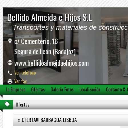
Bellido Almeida e Hijos S.L
Transportes y materiales de construcc
c/ Cementerio, 16
Segura de León (Badajoz)
www.bellidoalmeidaehijos.com
Ver teléfono
Ver fax
La Empresa
Ofertas
Galería Fotos
Localización
Contacto & 
Ver móvil
Ofertas
» OFERTA!!! BARBACOA LISBOA