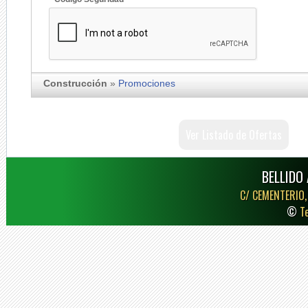
Construcción
»
Promociones
Ver Listado de Ofertas
BELLIDO 
C/ CEMENTERIO,
©
T