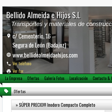
Bellido Almeida e Hijos S.L
Transportes y materiales de construcc
c/ Cementerio, 16
Segura de León (Badajoz)
www.bellidoalmeidaehijos.com
Ver teléfono
Ver fax
La Empresa
Ofertas
Galería Fotos
Localización
Contacto & 
Ver móvil
Ofertas
» SÚPER PRECIO!!! Inodoro Compacto Completo