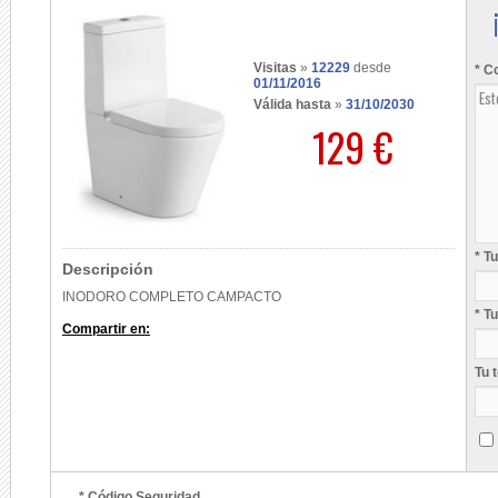
Visitas
»
12229
desde
* C
01/11/2016
Válida hasta
»
31/10/2030
129 €
* T
Descripción
INODORO COMPLETO CAMPACTO
* T
Compartir en:
Tu 
* Código Seguridad