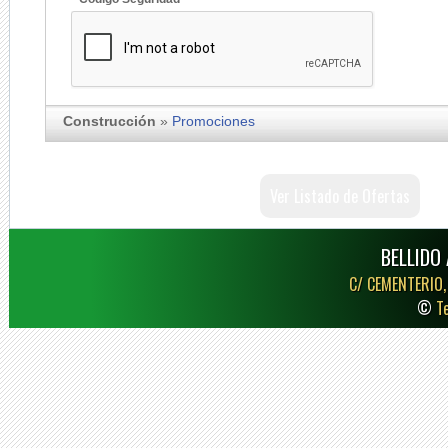
Construcción
»
Promociones
Ver Listado de Ofertas
BELLIDO 
C/ CEMENTERIO,
©
T