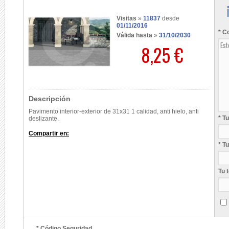
Visitas
»
11837
desde
01/11/2016
* C
Válida hasta
»
31/10/2030
8,25 €
Descripción
Pavimento interior-exterior de 31x31 1 calidad, anti hielo, anti
* T
deslizante.
Compartir en:
* T
Tu 
* Código Seguridad