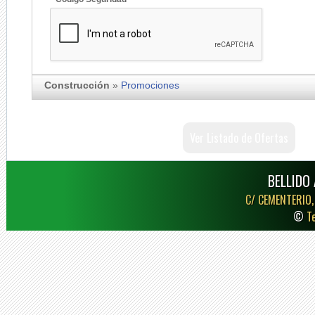
Construcción
»
Promociones
Ver Listado de Ofertas
BELLIDO 
C/ CEMENTERIO,
©
T