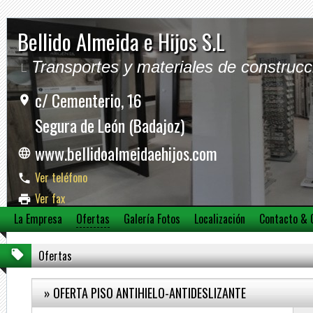
Bellido Almeida e Hijos S.L
Transportes y materiales de construcc
c/ Cementerio, 16
Segura de León (Badajoz)
www.bellidoalmeidaehijos.com
Ver teléfono
Ver fax
La Empresa
Ofertas
Galería Fotos
Localización
Contacto & 
Ver móvil
Ofertas
» OFERTA PISO ANTIHIELO-ANTIDESLIZANTE