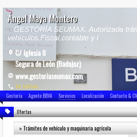
Ángel Maya Montero
GESTORÍA SEUMAX. Autorizada trám
vehículos.Fiscal,contable y l
C/ Iglesia 8
Segura de León (Badajoz)
www.gestoriaseumax.com
Ver teléfono
Ver móvil
Gestoría
Agente BBVA
Servicios
Localización
Contacto & C
Ofertas
» Trámites de vehículo y maquinaria agrícola