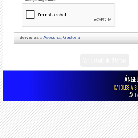
Servicios
»
Asesoría, Gestoría
Ver Listado de Ofertas
ÁNGE
C/ IGLESIA 8
©
T