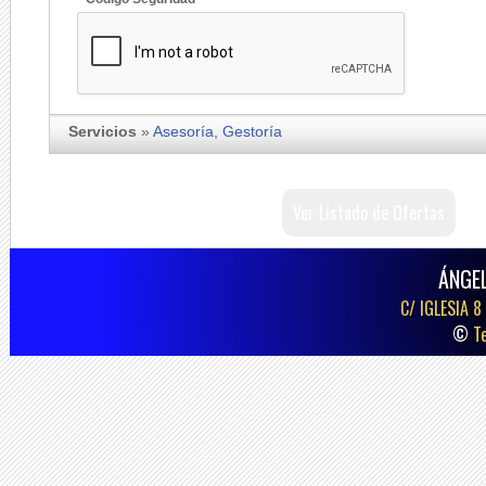
Servicios
»
Asesoría, Gestoría
Ver Listado de Ofertas
ÁNGE
C/ IGLESIA 8
©
T