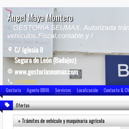
Ángel Maya Montero
GESTORÍA SEUMAX. Autorizada trám
vehículos.Fiscal,contable y l
C/ Iglesia 8
Segura de León (Badajoz)
www.gestoriaseumax.com
Ver teléfono
Ver móvil
Gestoría
Agente BBVA
Servicios
Localización
Contacto & C
Ofertas
» Trámites de vehículo y maquinaria agrícola