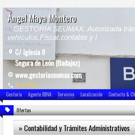
Ángel Maya Montero
GESTORÍA SEUMAX. Autorizada trám
vehículos.Fiscal,contable y l
C/ Iglesia 8
Segura de León (Badajoz)
www.gestoriaseumax.com
Ver teléfono
Ver móvil
Gestoría
Agente BBVA
Servicios
Localización
Contacto & C
Ofertas
» Contabilidad y Trámites Administrativos