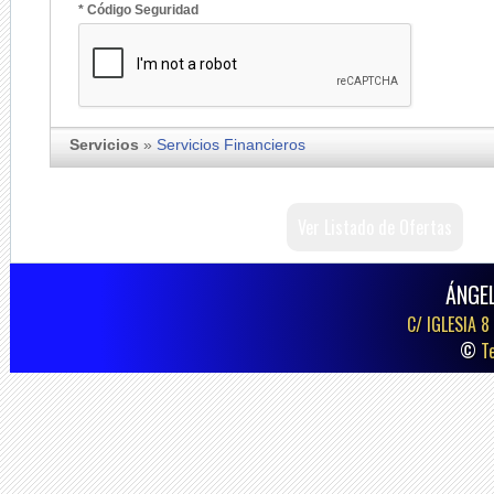
* Código Seguridad
Servicios
»
Servicios Financieros
Ver Listado de Ofertas
ÁNGE
C/ IGLESIA 8
©
T