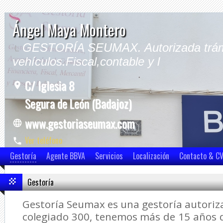
Ángel Maya Montero
GESTORÍA SEUMAX. Autorizada trám
vehículos.Fiscal,contable y l
C/ Iglesia 8
Segura de León (Badajoz)
www.gestoriaseumax.com
Ver teléfono
Ver móvil
Gestoría
Agente BBVA
Servicios
Localización
Contacto & C
Gestoría
Gestoría Seumax es una gestoría autori
colegiado 300, tenemos más de 15 años d