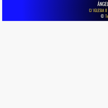
ÁNGE
C/ IGLESIA 8
©
T