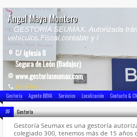
Ángel Maya Montero
GESTORÍA SEUMAX. Autorizada trám
vehículos.Fiscal,contable y l
C/ Iglesia 8
Segura de León (Badajoz)
www.gestoriaseumax.com
Ver teléfono
Ver móvil
Gestoría
Agente BBVA
Servicios
Localización
Contacto & C
Gestoría
Gestoría Seumax es una gestoría autori
colegiado 300, tenemos más de 15 años d