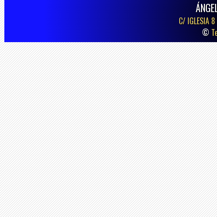
ÁNGE
C/ IGLESIA 8
©
T