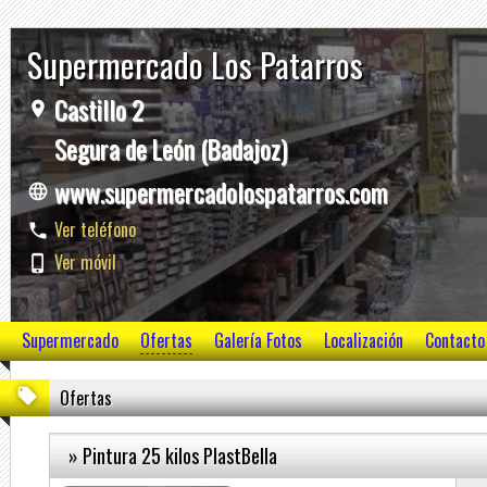
Supermercado Los Patarros
Castillo 2
Segura de León (Badajoz)
www.supermercadolospatarros.com
Ver teléfono
Ver móvil
Supermercado
Ofertas
Galería Fotos
Localización
Contacto
Ofertas
» Pintura 25 kilos PlastBella