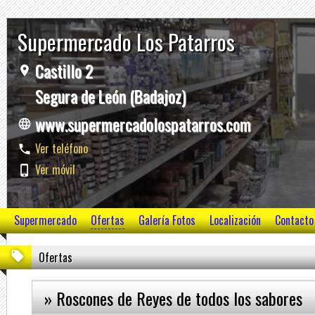
Supermercado Los Patarros
Castillo 2
Segura de León (Badajoz)
www.supermercadolospatarros.com
Ver teléfono
Ver móvil
Supermercado
Ofertas
Galería Fotos
Localización
Contacto
Ofertas
» Roscones de Reyes de todos los sabores