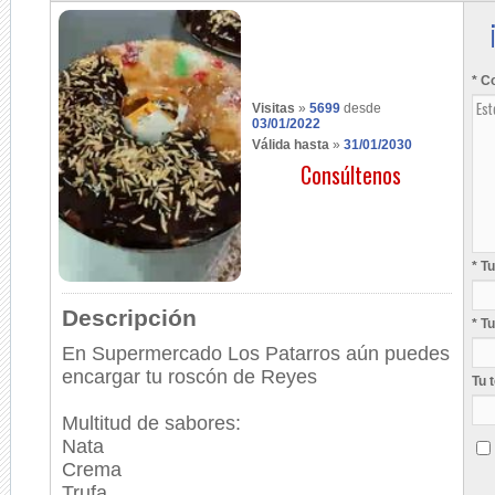
* C
Visitas
»
5699
desde
03/01/2022
Válida hasta
»
31/01/2030
Consúltenos
* T
Descripción
* T
En Supermercado Los Patarros aún puedes
encargar tu roscón de Reyes
Tu 
Multitud de sabores:
Nata
Crema
Trufa