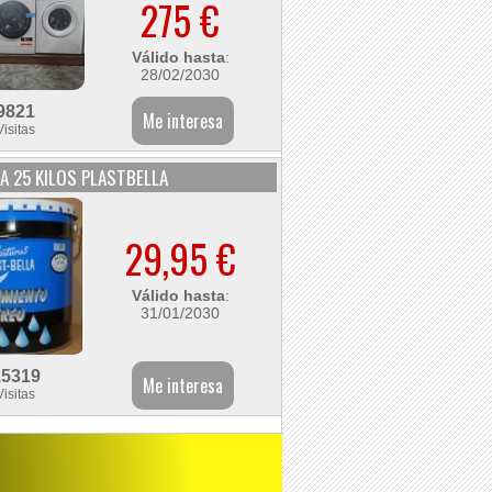
275 €
Válido hasta
:
28/02/2030
9821
Visitas
A 25 KILOS PLASTBELLA
29,95 €
Válido hasta
:
31/01/2030
15319
Visitas