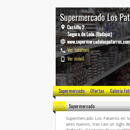
Supermercado Los Pa
Castillo 2
Segura de León (Badajoz)
www.supermercadolospatarros.co
Ver teléfono
Ver móvil
Supermercado
Ofertas
Galería Fot
Supermercado
Supermercado Los Patarros en Se
aires nuevos, tras casi un siglo d
dedicada al servicio de su puebl