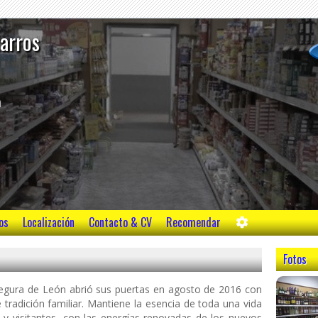
tarros
m
os
Localización
Contacto & CV
Recomendar
Fotos
gura de León abrió sus puertas en agosto de 2016 con
e tradición familiar. Mantiene la esencia de toda una vida
o y visitantes, con las energías renovadas de los nuevos