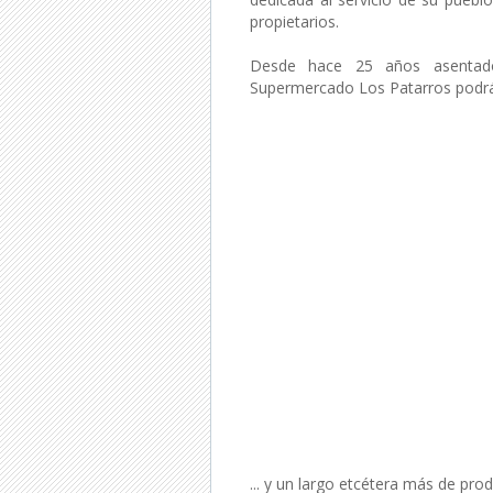
propietarios.
Desde hace 25 años asentado
Supermercado Los Patarros podrá
... y un largo etcétera más de pro