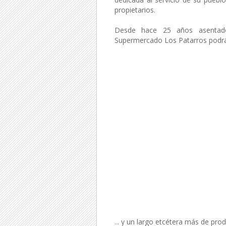
propietarios.
Desde hace 25 años asentado
Supermercado Los Patarros podrá
... y un largo etcétera más de pro