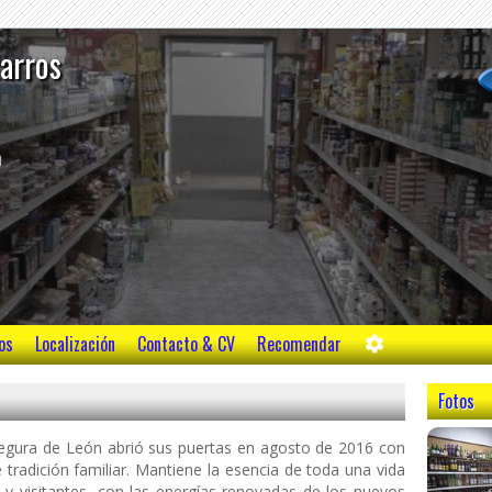
tarros
m
os
Localización
Contacto & CV
Recomendar
Fotos
gura de León abrió sus puertas en agosto de 2016 con
e tradición familiar. Mantiene la esencia de toda una vida
o y visitantes, con las energías renovadas de los nuevos