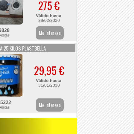
275 €
Válido hasta
:
28/02/2030
9828
Visitas
A 25 KILOS PLASTBELLA
29,95 €
Válido hasta
:
31/01/2030
15322
Visitas