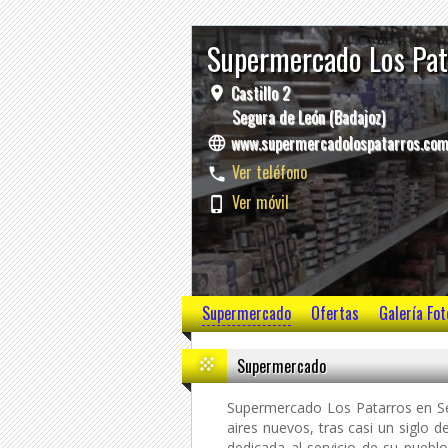
Supermercado Los Pa
Castillo 2
Segura de León (Badajoz)
www.supermercadolospatarros.co
Ver teléfono
Ver móvil
Supermercado
Ofertas
Galería Fot
Supermercado
Supermercado Los Patarros en Se
aires nuevos, tras casi un siglo d
dedicada al servicio de su puebl