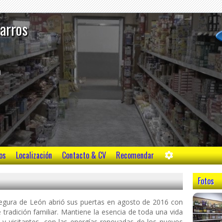
tarros
m
os
Localización
Contacto & CV
Recomendar
Fotos
gura de León abrió sus puertas en agosto de 2016 con
e tradición familiar. Mantiene la esencia de toda una vida
o y visitantes, con las energías renovadas de los nuevos