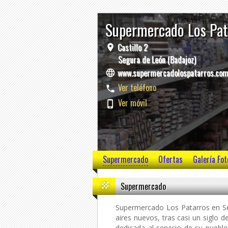
Supermercado Los Pa
Castillo 2
Segura de León (Badajoz)
www.supermercadolospatarros.co
Ver teléfono
Ver móvil
Supermercado
Ofertas
Galería Fot
Supermercado
Supermercado Los Patarros en Se
aires nuevos, tras casi un siglo d
dedicada al servicio de su puebl