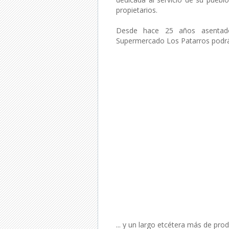
propietarios.
Desde hace 25 años asentado
Supermercado Los Patarros podrá
... y un largo etcétera más de pro