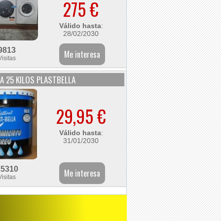
275 €
Válido hasta
:
28/02/2030
9813
Visitas
A 25 KILOS PLASTBELLA
29,95 €
Válido hasta
:
31/01/2030
15310
Visitas