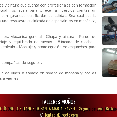
pa y pintura que cuenta con profesionales con formación
 cual nos avala para ofrecer a nuestros clientes un
con garantias certificadas de calidad.
Sea cual sea la
s una respuesta cualificada de especialistas en mecánica,
amos:
Mecánica general - Chapa y pintura - Pulidor de
taje y equilibrado de ruedas - Alineado de ruedas -
el vehículo - Montaje y homologación de enganches para
s compañías de seguros.
00h de lunes a sábado en horario de mañana y por las
s a viernes.
TALLERES MUÑOZ
OLÍGONO LOS LLANOS DE SANTA MARÍA, NAVE 4 -
Segura de León (Badajo
©
TentudiaDirecto.com