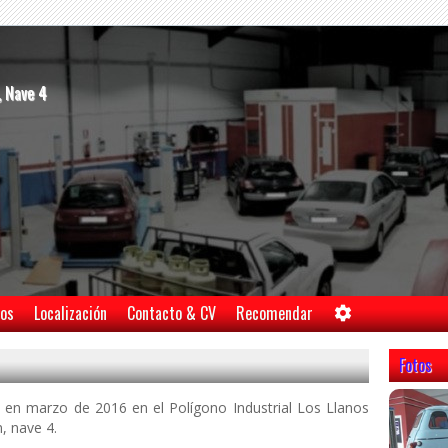
, Nave 4
tos
Localización
Contacto & CV
Recomendar
Fotos
 en marzo de 2016 en el Polígono Industrial Los Llanos
, nave 4.