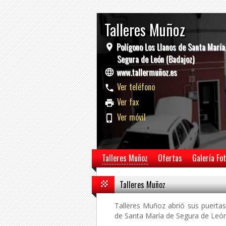
Talleres Muñoz
Polígono Los Llanos de Santa María
Segura de León (Badajoz)
www.tallermuñoz.es
Ver teléfono
Ver fax
Ver móvil
Talleres Muñoz
Ofertas
Galería Fo
Talleres Muñoz
Talleres Muñoz abrió sus puertas
de Santa María de Segura de León