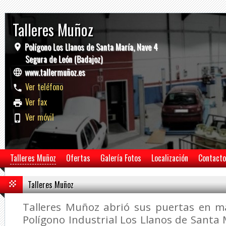
Talleres Muñoz
Polígono Los Llanos de Santa María, Nave 4
Segura de León (Badajoz)
www.tallermuñoz.es
Ver teléfono
Ver fax
Ver móvil
Talleres Muñoz
Ofertas
Galería Fotos
Localización
Contacto
Talleres Muñoz
Talleres Muñoz abrió sus puertas en m
Polígono Industrial Los Llanos de Santa