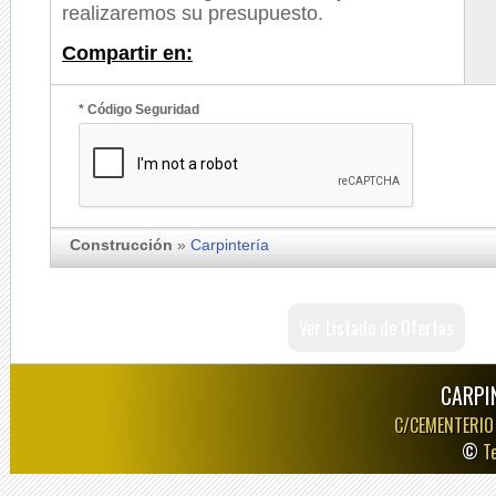
realizaremos su presupuesto.
Compartir en:
* Código Seguridad
Construcción
»
Carpintería
Ver Listado de Ofertas
CARPI
C/CEMENTERIO
©
T