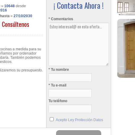
¡ Contacta Ahora !
s
»
10648
desde
2016
 hasta
»
27/10/2030
* Comentarios
Consúltenos
 cocinas a medida para su
señamos por ordenador
edaría. También podemos
esticos.
* Tu nombre
alizaremos su presupuesto.
* Tu e-mail
Tu teléfono
Acepto Ley Protección Datos