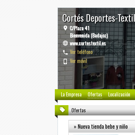
Cortés Deportes-Texti
C/Plaza 41
Bienvenida (Badajoz)
www.cortestextil.es
Ver teléfono
Ver móvil
La Empresa
Ofertas
Localización
Ofertas
» Nueva tienda bebe y niño