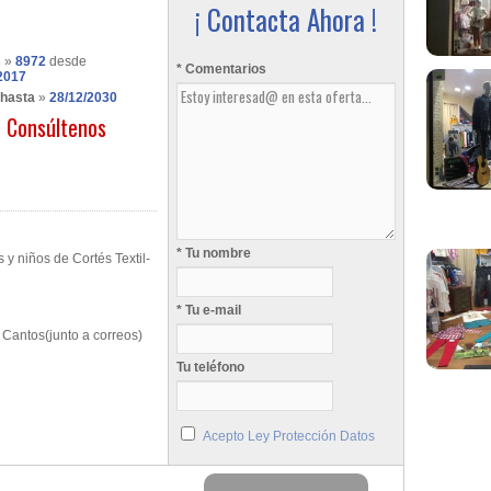
¡ Contacta Ahora !
s
»
8972
desde
* Comentarios
2017
 hasta
»
28/12/2030
Consúltenos
* Tu nombre
y niños de Cortés Textil-
* Tu e-mail
 Cantos(junto a correos)
Tu teléfono
Acepto Ley Protección Datos