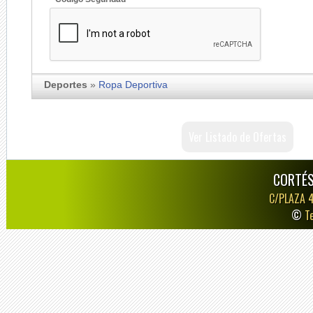
Deportes
»
Ropa Deportiva
Ver Listado de Ofertas
CORTÉS
C/PLAZA 
©
T