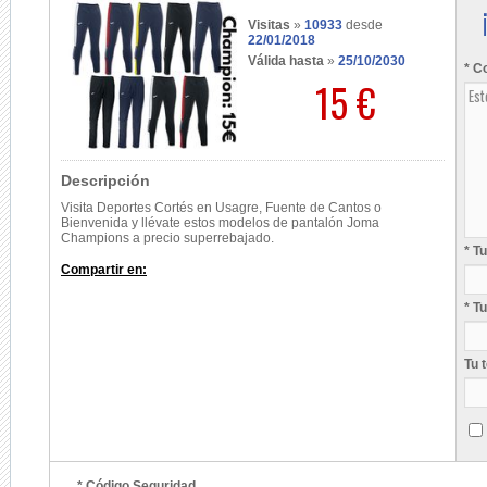
Visitas
»
10933
desde
22/01/2018
Válida hasta
»
25/10/2030
* C
15 €
Descripción
Visita Deportes Cortés en Usagre, Fuente de Cantos o
Bienvenida y llévate estos modelos de pantalón Joma
Champions a precio superrebajado.
* T
Compartir en:
* T
Tu 
* Código Seguridad