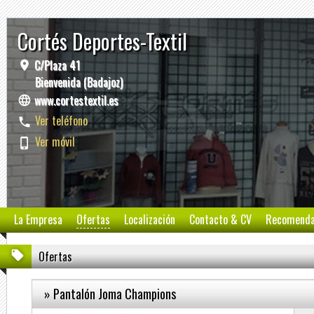
Cortés Deportes-Textil
C/Plaza 41
Bienvenida (Badajoz)
www.cortestextil.es
Ver teléfono
Ver móvil
La Empresa
Ofertas
Localización
Contacto & CV
Recomend
Ofertas
» Pantalón Joma Champions